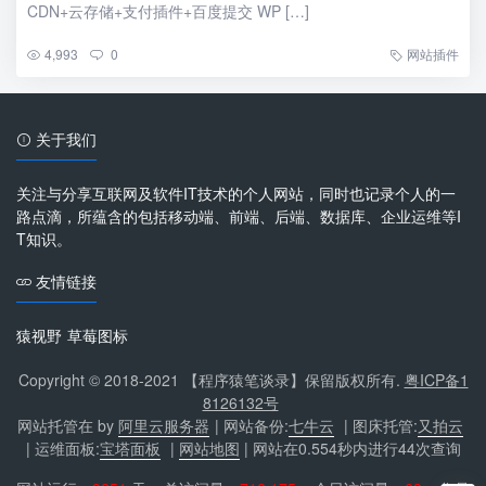
CDN+云存储+支付插件+百度提交 WP […]
4,993
0
网站插件
关于我们
关注与分享互联网及软件IT技术的个人网站，同时也记录个人的一
路点滴，所蕴含的包括移动端、前端、后端、数据库、企业运维等I
T知识。
友情链接
猿视野
草莓图标
Copyright © 2018-2021 【程序猿笔谈录】保留版权所有.
粤ICP备1
8126132号
网站托管在 by
阿里云服务器
| 网站备份:
七牛云
| 图床托管:
又拍云
| 运维面板:
宝塔面板
|
网站地图
| 网站在0.554秒内进行44次查询