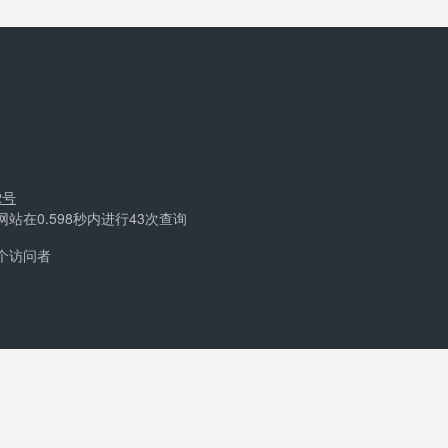
2号
 网站在0.598秒内进行43次查询
个访问者