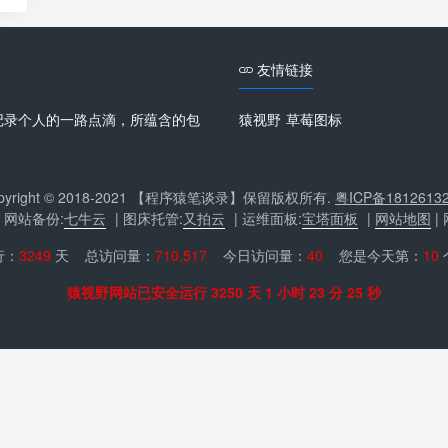
友情链接
记录个人的一路点滴，所蕴含的包
猿视野
草莓图标
。
pyright © 2018-2021 【程序猿笔谈录】保留版权所有.
粤ICP备1812613
| 网站备份:
七牛云
| 图床托管:
又拍云
| 运维面板:
宝塔面板
|
网站地图
|
行：
3249
天 总访问量：
710,517
今日访问量：
40
您是今天第：
10
猿视野网站已安全运行 3250 天 1 小时 23 分 25 秒