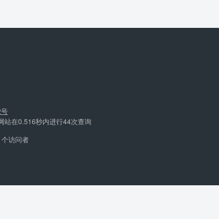
2号
 网站在0.516秒内进行44次查询
个访问者