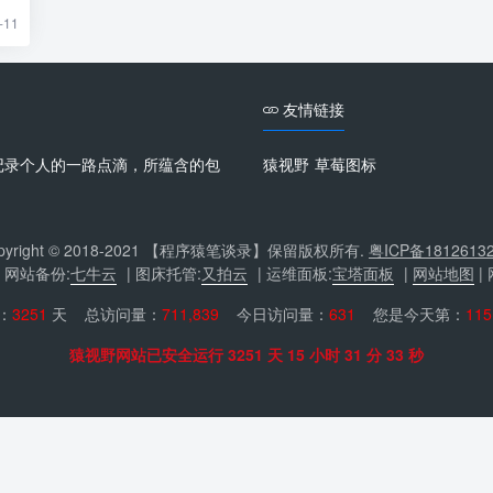
-11
友情链接
记录个人的一路点滴，所蕴含的包
猿视野
草莓图标
。
pyright © 2018-2021 【程序猿笔谈录】保留版权所有.
粤ICP备1812613
| 网站备份:
七牛云
| 图床托管:
又拍云
| 运维面板:
宝塔面板
|
网站地图
|
：
3251
天 总访问量：
711,839
今日访问量：
631
您是今天第：
115
猿视野网站已安全运行 3251 天 15 小时 31 分 33 秒