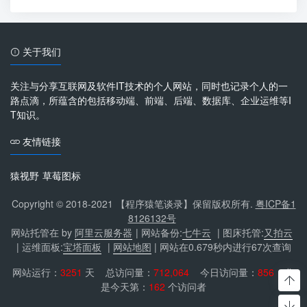
关于我们
关注与分享互联网及软件IT技术的个人网站，同时也记录个人的一
路点滴，所蕴含的包括移动端、前端、后端、数据库、企业运维等I
T知识。
友情链接
猿视野
草莓图标
Copyright © 2018-2021 【程序猿笔谈录】保留版权所有.
粤ICP备1
8126132号
网站托管在 by
阿里云服务器
| 网站备份:
七牛云
| 图床托管:
又拍云
| 运维面板:
宝塔面板
|
网站地图
| 网站在0.679秒内进行67次查询
网站运行：
3251
天 总访问量：
712,064
今日访问量：
856
您
是今天第：
162
个访问者