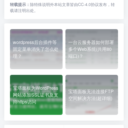
转载提示：
除特殊说明外本站文章皆由CC-4.0协议发布，转
载请注明出处。
wordpress后台插件等
一台云服务器如何部署
固定菜单消失了怎么处
多个Web系统(共用80
理？
端口)？
宝塔面板为WordPress
宝塔面板无法连接FTP
网站添加SSL证书及支
空间解决方法(超详细)
持https访问